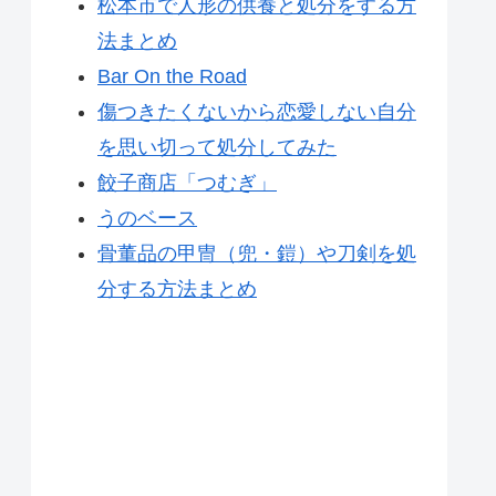
松本市で人形の供養と処分をする方
法まとめ
Bar On the Road
傷つきたくないから恋愛しない自分
を思い切って処分してみた
餃子商店「つむぎ」
うのベース
骨董品の甲冑（兜・鎧）や刀剣を処
分する方法まとめ