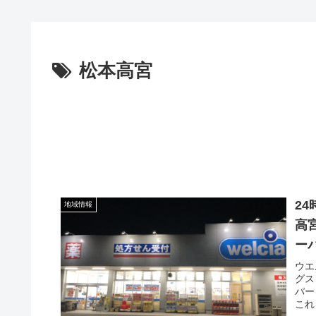
松本高宮
2
地域情報
高
ー
ウエ
グス
パー
これ