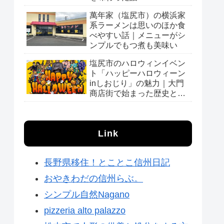
萬年家（塩尻市）の横浜家
系ラーメンは思いのほか食
べやすい話｜メニューがシ
ンプルでもつ煮も美味い
塩尻市のハロウィンイベン
ト「ハッピーハロウィーン
inしおじり」の魅力｜大門
商店街で始まった歴史と会
場の様子
Link
長野県移住！とことこ信州日記
おやきわだの信州らぶ。
シンプル自然Nagano
pizzeria alto palazzo