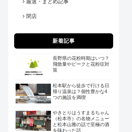
厳選・まとめ記事
閉店
新着記事
長野県の花粉時期はいつ？
飛散量やピークと花粉症対
策
松本駅から徒歩で行ける日
帰り温泉は？個性豊かな4
つの施設を満喫
やきとりはうすまるちゃん
（松本市）の名物メニュー
と松本山雅の話で至極の酒
を味わった話