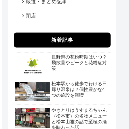
厳選・まとめ記事
閉店
新着記事
長野県の花粉時期はいつ？
飛散量やピークと花粉症対
策
松本駅から徒歩で行ける日
帰り温泉は？個性豊かな4
つの施設を満喫
やきとりはうすまるちゃん
（松本市）の名物メニュー
と松本山雅の話で至極の酒
を味わった話