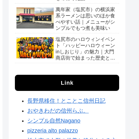
萬年家（塩尻市）の横浜家
系ラーメンは思いのほか食
べやすい話｜メニューがシ
ンプルでもつ煮も美味い
塩尻市のハロウィンイベン
ト「ハッピーハロウィーン
inしおじり」の魅力｜大門
商店街で始まった歴史と会
場の様子
Link
長野県移住！とことこ信州日記
おやきわだの信州らぶ。
シンプル自然Nagano
pizzeria alto palazzo