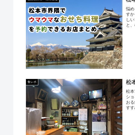
悩め
すか
しい
と、
松
食レポ
松本
ショ
おる
すす