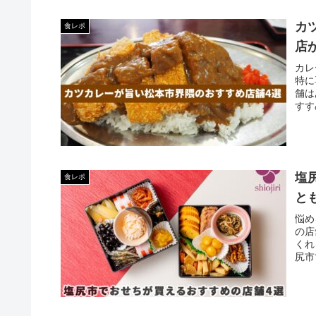
カ
食レポ
店
カレ
特に
舗は
すす
塩
食レポ
と
悩め
の店
くれ
尻市