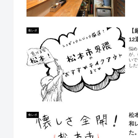
【
食レポ
1
悩め
が、
いで
した
松
食レポ
和
た