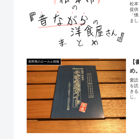
松本
提供
「懐
まし
【
長野県のローカル情報
め
愛読
を読
きる
じ。