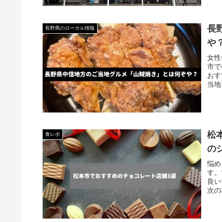
長
長野県のローカル情報
や
女性
市で
おす
当地
松
食レポ
の
悩め
す。
良い
次の