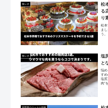
松
食レポ
る
り
松本
まし
う。
塩
食レポ
と
悩め
すめ
塩尻
肉"
松
長野県のローカル情報