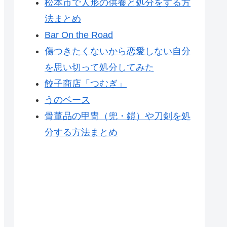
松本市で人形の供養と処分をする方
法まとめ
Bar On the Road
傷つきたくないから恋愛しない自分
を思い切って処分してみた
餃子商店「つむぎ」
うのベース
骨董品の甲冑（兜・鎧）や刀剣を処
分する方法まとめ