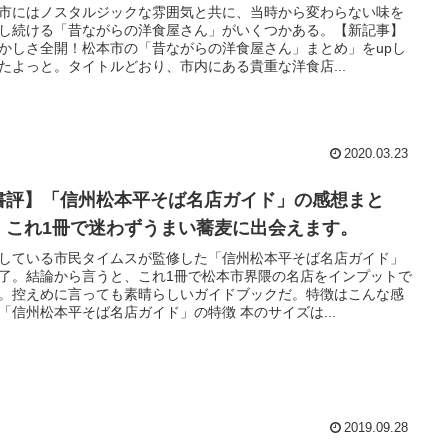
市にはノスタルジックな雰囲気と共に、当時から変わらない味を
し続ける「昔ながらの洋食屋さん」がいくつかある。【新記事】
かしさ全開！松本市の「昔ながらの洋食屋さん」まとめ」をupし
たよっと。タイトルどおり、市内にある貴重な洋食店...
2020.03.23
書評】「信州松本平そば名店ガイド」の感想まと
。これ1冊で迷わずうまい蕎麦に出会えます。
している市民タイムスが監修した「信州松本平そば名店ガイド」
了。結論から言うと、これ1冊で松本市界隈の名店をインプットで
。控えめに言っても素晴らしいガイドブックだ。特徴はこんな感
「信州松本平そば名店ガイド」の特徴 本のサイズは...
2019.09.28