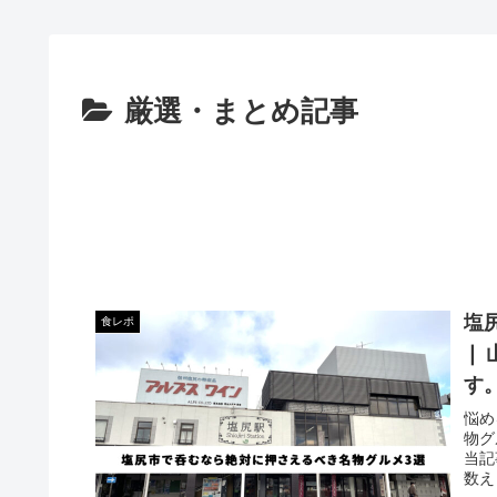
厳選・まとめ記事
塩
食レポ
❘
す
悩め
物グ
当記
数え