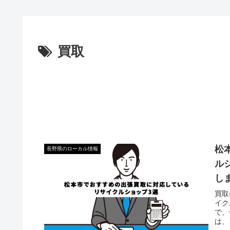
買取
松
長野県のローカル情報
ル
し
買取
イク
で、
は、