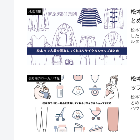
松
地域情報
と
松本
した
ルタ
松
長野県のローカル情報
ッ
松本
とめ
ハウ