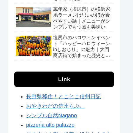
萬年家（塩尻市）の横浜家
系ラーメンは思いのほか食
べやすい話｜メニューがシ
ンプルでもつ煮も美味い
塩尻市のハロウィンイベン
ト「ハッピーハロウィーン
inしおじり」の魅力｜大門
商店街で始まった歴史と会
場の様子
Link
長野県移住！とことこ信州日記
おやきわだの信州らぶ。
シンプル自然Nagano
pizzeria alto palazzo