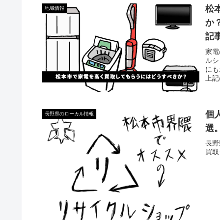
松
地域情報
か
記
家電
ルシ
にも
上記
個
長野県のローカル情報
選
長野
買取