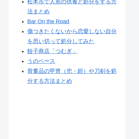
松本市で人形の供養と処分をする方
法まとめ
Bar On the Road
傷つきたくないから恋愛しない自分
を思い切って処分してみた
餃子商店「つむぎ」
うのベース
骨董品の甲冑（兜・鎧）や刀剣を処
分する方法まとめ