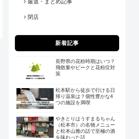
厳選・まとめ記事
閉店
新着記事
長野県の花粉時期はいつ？
飛散量やピークと花粉症対
策
松本駅から徒歩で行ける日
帰り温泉は？個性豊かな4
つの施設を満喫
やきとりはうすまるちゃん
（松本市）の名物メニュー
と松本山雅の話で至極の酒
を味わった話