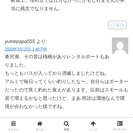
耐震上、埋め立ては仕方なかったかもしれませんが本
当に残念でなりません。
返信
yumepapa555
より:
2020年3月12日 1:48 PM
沓沢湖、その昔は桟橋がありレンタルボートもあ
りました。
もっともバスが入ってから消滅しましたけどね。
アルミで毎日ってくらい釣りしたなー。自分らはボーター
だったので良く釣れた覚えがあります。以前はスモールも
居て増えるかなと思ったけど、まあ 所詮は溜池なんで環
境が合わなかった様ですね。
彼処は元々釣り禁ではなく、地元のオッチャン達も何人か
メニュー
ホーム
検索
トップ
サイドバー
釣りしてましたよ。湖水は塩尻市の飲料水として使用され