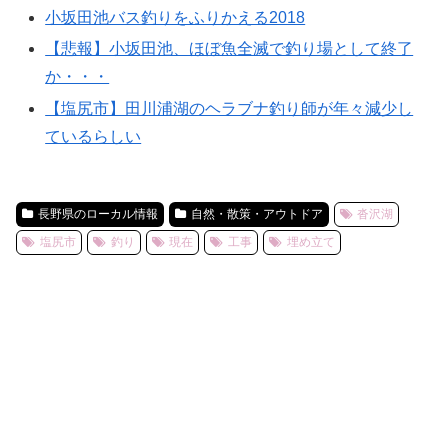
小坂田池バス釣りをふりかえる2018
【悲報】小坂田池、ほぼ魚全滅で釣り場として終了
か・・・
【塩尻市】田川浦湖のヘラブナ釣り師が年々減少し
ているらしい
長野県のローカル情報
自然・散策・アウトドア
沓沢湖
塩尻市
釣り
現在
工事
埋め立て