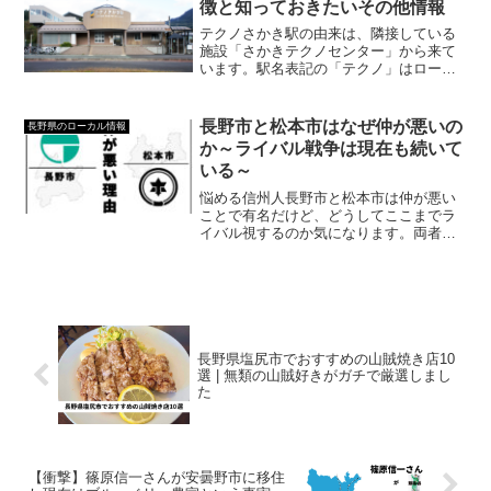
徴と知っておきたいその他情報
テクノさかき駅の由来は、隣接している
施設「さかきテクノセンター」から来て
います。駅名表記の「テクノ」はローマ
字表記だと「Tekuno」です。当記事では
さかきテクノ駅の由来・特徴・知ってお
きたいその他情報についてまとめまし
長野市と松本市はなぜ仲が悪いの
長野県のローカル情報
た。
か～ライバル戦争は現在も続いて
いる～
悩める信州人長野市と松本市は仲が悪い
ことで有名だけど、どうしてここまでラ
イバル視するのか気になります。両者は
なぜ犬猿の仲になったのか教えてほしい
です。当記事はこんな悩みにお応えす
る。結論から言うと、次の歴史が影響が
強く影響しているため。①：...
長野県塩尻市でおすすめの山賊焼き店10
選 | 無類の山賊好きがガチで厳選しまし
た
【衝撃】篠原信一さんが安曇野市に移住