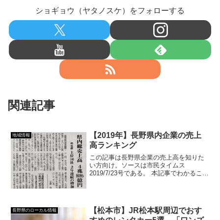
ショギョウ（ヤタノスケ）をフォローする
関連記事
【2019年】長野県内企業の売上
地域情報
高ランキング
この記事は長野県企業の売上高を知りた
い方向け。ソースは市民タイムス
2019/7/23号である。 本記事でわかること
① 長野県企業の売上高 ② 売上高ランキ
ングTOP10 ③ 各企業の売上高、伸び
率、前年度の順位民間信用調査機関「帝
国デー...
【松本市】JR松本駅周辺でおす
長野県のローカル情報