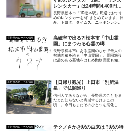
すめのレンタカー5選。「ワンズ
レンタカー」は24時間4,400円と
破格です。
長野県松本市「JR松本駅」周辺でおすす
めのレンタカーを5件まとめています。日
産、トヨタ、タイムズ、ニッポンレンタ
カーは人気ですが、ワンズはなんと1日
4,400円で利用できます。
高確率で出る?!松本市「中山霊
長野県のローカル情報
園」にまつわる心霊の噂
長野県松本市にある霊園のなかで最大の
敷地面積を誇る「中山霊園」。霊園施設
は趣のある墓地をはじめ動物霊園も備
え、公園施設は運動広場・ゲートボール
場・遊歩道など様々なエリアが用意され
ている。そんな中山霊園によからぬ噂
（心霊スポットと呼ばれるワケ...
【日帰り観光】上田市「別所温
長野県のローカル情報
泉」で仏閣巡り
信州人でありながら、長野県のことをま
だまだ知らないと痛感するけふこの
頃…。今日もまたそのひとつを消化しよ
うと、上田市にある信州最古の温泉「別
所温泉」へ。とはいえ、今回の目的は温
泉ではなく仏閣巡り。正直なところ、上
田市すらまともに行ったことが...
テクノさかき駅の由来は？駅の特
長野県のローカル情報