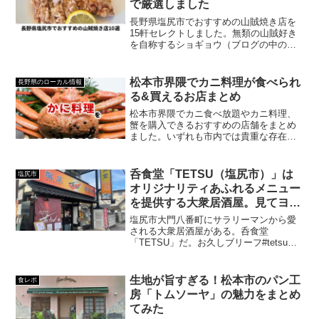
で厳選しました
長野県塩尻市でおすすめの山賊焼き店を
15軒セレクトしました。無類の山賊好き
を自称するショギョウ（ブログの中の
人）が、実際に好んで食べ続けている山
賊焼きのみをガチで厳選しています。お
すすめを知りたい方はぜひ参考にしてみ
松本市界隈でカニ料理が食べられ
長野県のローカル情報
てください。
る&買えるお店まとめ
松本市界隈でカニ食べ放題やカニ料理、
蟹を購入できるおすすめの店舗をまとめ
ました。いずれも市内では貴重な存在な
ので、満足度を高めたい方はぜひ参考に
してみてください。
呑食堂「TETSU（塩尻市）」は
塩尻市
オリジナリティあふれるメニュー
を提供する大衆居酒屋。見てヨシ
食べてヨシの料理が充実した人気
塩尻市大門八番町にサラリーマンから愛
店です。
される大衆居酒屋がある。呑食堂
「TETSU」だ。お久しブリーフ#tetsu
pic.twitter.com/eEV1pBStjt— ショギョウ
ムジョウ | 信州の飲兵衛ブロガー／ライ
ター (@shogyo...
生地が旨すぎる！松本市のパン工
食レポ
房「トムソーヤ」の魅力をまとめ
てみた