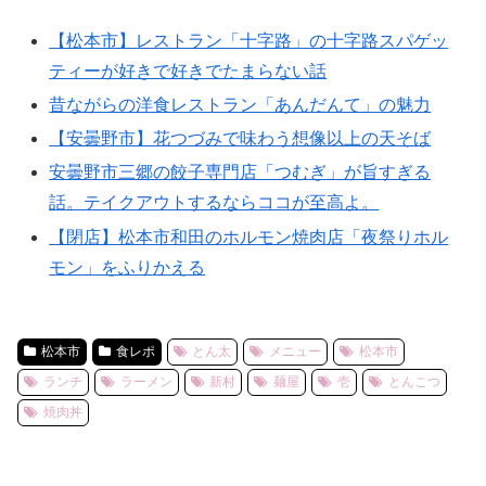
【松本市】レストラン「十字路」の十字路スパゲッ
ティーが好きで好きでたまらない話
昔ながらの洋食レストラン「あんだんて」の魅力
【安曇野市】花つづみで味わう想像以上の天そば
安曇野市三郷の餃子専門店「つむぎ」が旨すぎる
話。テイクアウトするならココが至高よ。
【閉店】松本市和田のホルモン焼肉店「夜祭りホル
モン」をふりかえる
松本市
食レポ
とん太
メニュー
松本市
ランチ
ラーメン
新村
麺屋
壱
とんこつ
焼肉丼