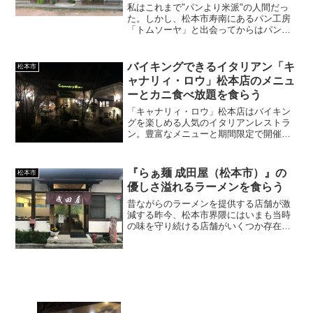
私はこれまで"パンより米派"の人間だっ
た。しかし、松本市寿南にあるパン工房
「トムソーヤ」と出会ってからはパンを
食べる頻度が急増。だってここの自然素
材から作られる無添加パンはウマウマな
んだもの。生地なんてそりゃもう極上の
バイキングできるイタリアン「キ
松本市
一言で一度食べたらヤミ...
ャナリィ・ロウ」松本店のメニュ
ーとカニ食べ放題を食らう
「キャナリィ・ロウ」松本店はバイキン
グを楽しめる人気のイタリアンレストラ
ン。豊富なメニューと期間限定で開催さ
れる「カニ食べ放題」は必見です。
『らぁ麺 成田屋（松本市）』の
松本市
優しさ溢れるラーメンを食らう
昔ながらのラーメンを提供する店舗が激
減する昨今、松本市界隈にはいまも当時
の味を守り続ける店舗がいくつか存在す
る。そのひとつが松本市芳川にある『ら
ぁ麺 成田屋』だ。【新記事】「『成田屋
（松本市）』の優しさ溢れるラーメンを
食らう」をupしました...