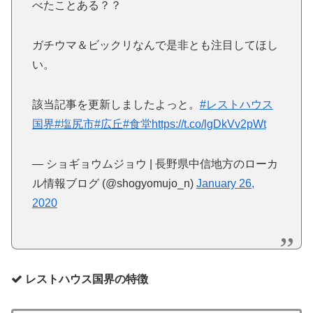
べたことある？？
ガチウマ＆ビックリなんで是非とも注目してほし
い。
該当記事を更新しましたよっと。
#レストハウス
国界
#塩尻市
#広丘
#食堂
https://t.co/lgDkVv2pWt
— ショギョウムジョウ | 長野県中信地方のローカ
ル情報ブログ (@shogyomujo_n)
January 26,
2020
レストハウス国界の特徴