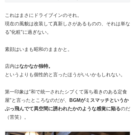
これはまさにドライブインのそれ。
現在の風貌は改装して真新しさがあるものの、それは単な
る”化粧″に過ぎない。
素顔はいまも昭和のままかと。
店内は
なかなか独特。
というよりも個性的と言ったほうがいいかもしれない。
第一印象は″和で統一されたシブくて落ち着きのある定食
屋″と言ったところなのだが、
BGMがミスマッチというか
ぶっ飛んでて
異空間に誘われたかのような感覚に陥る
のだ
（苦笑）。