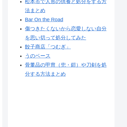
松本市で人形の供養と処分をする方
法まとめ
Bar On the Road
傷つきたくないから恋愛しない自分
を思い切って処分してみた
餃子商店「つむぎ」
うのベース
骨董品の甲冑（兜・鎧）や刀剣を処
分する方法まとめ