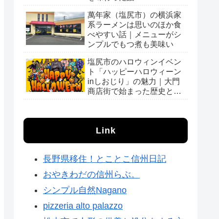
萬年家（塩尻市）の横浜家
系ラーメンは思いのほか食
べやすい話｜メニューがシ
ンプルでもつ煮も美味い
塩尻市のハロウィンイベン
ト「ハッピーハロウィーン
inしおじり」の魅力｜大門
商店街で始まった歴史と会
場の様子
Link
長野県移住！とことこ信州日記
おやきわだの信州らぶ。
シンプル自然Nagano
pizzeria alto palazzo