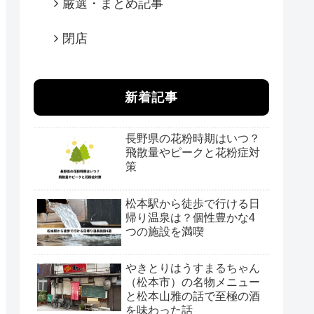
厳選・まとめ記事
閉店
新着記事
長野県の花粉時期はいつ？
飛散量やピークと花粉症対
策
松本駅から徒歩で行ける日
帰り温泉は？個性豊かな4
つの施設を満喫
やきとりはうすまるちゃん
（松本市）の名物メニュー
と松本山雅の話で至極の酒
を味わった話