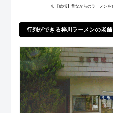
【総括】昔ながらのラーメンを
行列ができる梓川ラーメンの老舗