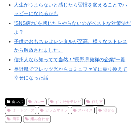
人生がつまらないと感じたら習慣を変えることでハ
ッピーになれるかも
“SNS疲れ”を感じたらやらないのがベストな対策法だ
よ？
子供のおもちゃはレンタルが至高。様々なストレス
から解放されました。
信州人なら知ってて当然！“長野県発祥の企業”一覧
長野県でフレッツ光からコミュファ光に乗り換えて
幸せになった話
食レポ
カレー
ずくだせテレビ
作り方
ミートソース
ガラムマサラ
スパイス
混ぜる
簡単
組み合わせ