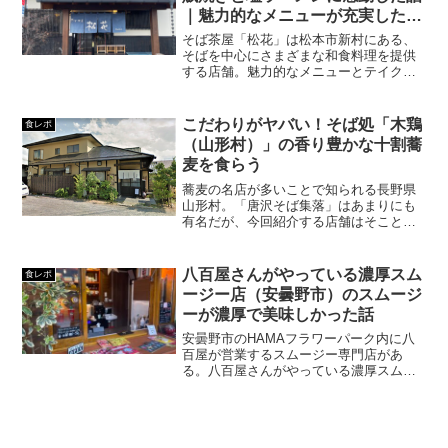
ューしています。
｜魅力的なメニューが充実した和
食料理店
そば茶屋「松花」は松本市新村にある、
そばを中心にさまざまな和食料理を提供
する店舗。魅力的なメニューとテイクア
ウトがいっぱいですが、特に注目すべき
はボリューム満点の山賊焼きと、シンプ
ルの極みを感じる塩ラーメンです。
こだわりがヤバい！そば処「木鶏
食レポ
（山形村）」の香り豊かな十割蕎
麦を食らう
蕎麦の名店が多いことで知られる長野県
山形村。「唐沢そば集落」はあまりにも
有名だが、今回紹介する店舗はそことは
別の場所にある"新生店"「木鶏（もっけ
い）」だ。同店はオープン当初から注目
され今現在も人気のこだわりが尋常でな
八百屋さんがやっている濃厚スム
食レポ
い蕎麦屋。香り豊かな十...
ージー店（安曇野市）のスムージ
ーが濃厚で美味しかった話
安曇野市のHAMAフラワーパーク内に八
百屋が営業するスムージー専門店があ
る。八百屋さんがやっている濃厚スムー
ジー店だ。808で完熟メロンキウイ&リン
ゴこれはまんまフルーツを味わえて贅
沢。良き実に良き👍 pic.twitter.com/ewj...