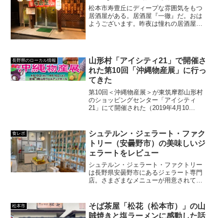
松本市寿豊丘にディープな雰囲気をもつ
居酒屋がある。居酒屋『一徹』だ。おは
ようございます。昨夜は憧れの居酒屋
『一徹』に初入店。想像どおり昔ながら
の居酒屋でご飯がウマウマでした。お母
さんの人柄がステキで食べ過ぎて満腹
に…近々また行きます！その後...
山形村「アイシティ21」で開催さ
長野県のローカル情報
れた第10回「沖縄物産展」に行っ
てきた
第10回＜沖縄物産展＞が東筑摩郡山形村
のショッピングセンター「アイシティ
21」にて開催された（2019年4月10
日）。同イベントを知ったキッカケは市
民タイムス。アイシティ21のイベントは
毎度アツいので今回も足を運ぶことに。
シュテルン・ジェラート・ファク
食レポ
ってなことでこの記...
トリー（安曇野市）の美味しいジ
ェラートをレビュー
シュテルン・ジェラート・ファクトリー
は長野県安曇野市にあるジェラート専門
店。さまざまなメニューが用意されてい
るほか、カップとコーンを自由に選べま
す。季節に特化したデザートを使用して
いるのも魅力です。この記事ではシュテ
そば茶屋「松花（松本市）」の山
松本市
ルン・ジェラート・ファクトリーをレビ
賊焼きと塩ラーメンに感動した話