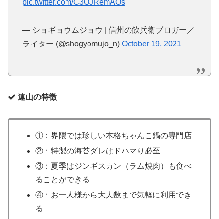
pic.twitter.com/C3OJRemAOs
— ショギョウムジョウ | 信州の飲兵衛ブロガー／
ライター (@shogyomujo_n)
October 19, 2021
連山の特徴
①：界隈では珍しい本格ちゃんこ鍋の専門店
②：特製の海苔ダレはドハマり必至
③：夏季はジンギスカン（ラム焼肉）も食べ
ることができる
④：お一人様から大人数まで気軽に利用でき
る