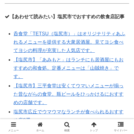
【あわせて読みたい】塩尻市でおすすめの飲食店記事
呑食堂「TETSU（塩尻市）」はオリジナリティあふ
れるメニューを提供する大衆居酒屋。見てヨシ食べ
てヨシの料理が充実した人気店です。
【塩尻市】「あみもと」はランチにも居酒屋にもお
すすめの和食処。定番メニューは「山賊焼き」で
す。
【塩尻市】三平食堂は安くてウマいメニューが揃っ
た昔ながらの食堂。瓶ビールをひっかけるにおすす
めの店舗です。
塩尻市広丘でウマウマなランチが食べられるおすす
め店8選
【塩尻市】地元住民から愛される食堂『グルメ』で
メニュー
ホーム
検索
トップ
サイドバー