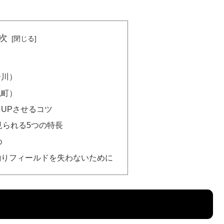
次
）
奈川）
尻町）
UPさせるコツ
見られる5つの特長
め
釣りフィールドを失わないために