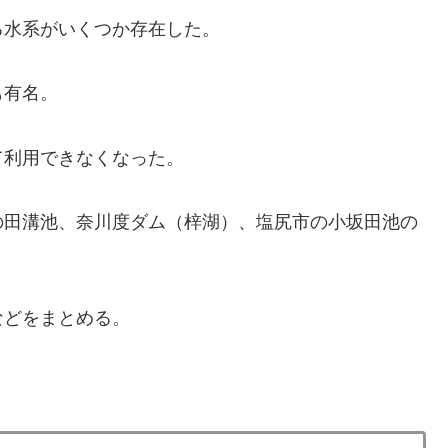
る水系がいくつか存在した。
も有名。
て利用できなくなった
。
の田溝池、奈川度ダム（梓湖）、塩尻市の小坂田池の
などをまとめる。