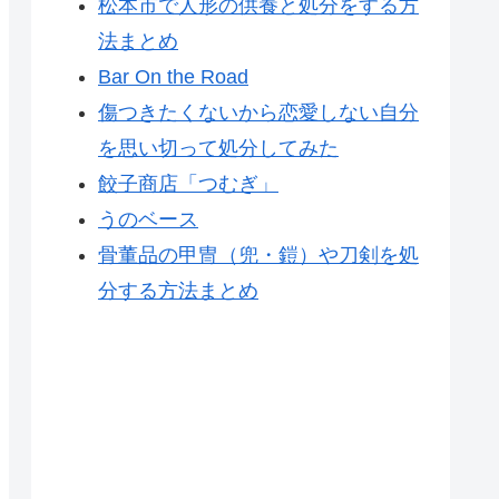
松本市で人形の供養と処分をする方
法まとめ
Bar On the Road
傷つきたくないから恋愛しない自分
を思い切って処分してみた
餃子商店「つむぎ」
うのベース
骨董品の甲冑（兜・鎧）や刀剣を処
分する方法まとめ