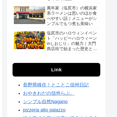
萬年家（塩尻市）の横浜家
系ラーメンは思いのほか食
べやすい話｜メニューがシ
ンプルでもつ煮も美味い
塩尻市のハロウィンイベン
ト「ハッピーハロウィーン
inしおじり」の魅力｜大門
商店街で始まった歴史と会
場の様子
Link
長野県移住！とことこ信州日記
おやきわだの信州らぶ。
シンプル自然Nagano
pizzeria alto palazzo