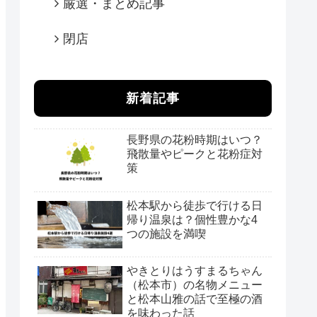
厳選・まとめ記事
閉店
新着記事
長野県の花粉時期はいつ？
飛散量やピークと花粉症対
策
松本駅から徒歩で行ける日
帰り温泉は？個性豊かな4
つの施設を満喫
やきとりはうすまるちゃん
（松本市）の名物メニュー
と松本山雅の話で至極の酒
を味わった話